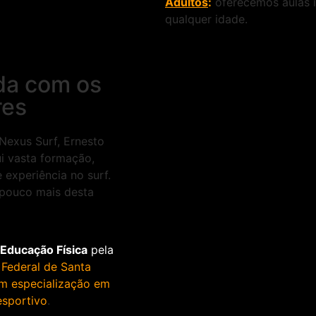
Adultos
:
oferecemos aulas i
qualquer idade.
da com os
res
Nexus Surf, Ernesto
i vasta formação,
e experiência no surf.
pouco mais desta
Educação Física
pela
 Federal de Santa
m especialização em
esportivo
.