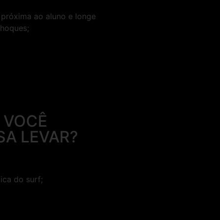
próxima ao aluno e longe
choques;
 VOCÊ
SA LEVAR?
ca do surf;