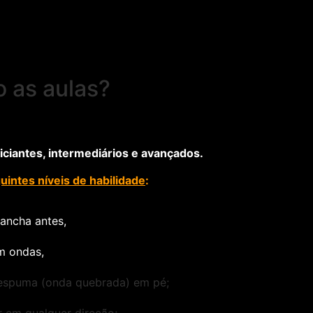
 as aulas?
ciantes, intermediários e avançados.
uintes níveis de habilidade
:
rancha antes,
m ondas,
 espuma (onda quebrada) em pé;