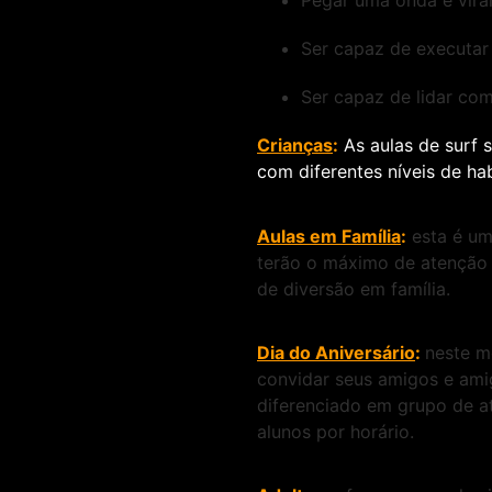
Pegar uma onda e vira
Ser capaz de executar
Ser capaz de lidar com
Crianças
:
As aulas de surf 
com diferentes níveis de hab
Aulas em Família
:
esta é um
terão o máximo de atenção 
de diversão em família.
Dia do Aniversário
:
neste m
convidar seus amigos e ami
diferenciado em grupo de at
alunos por horário.