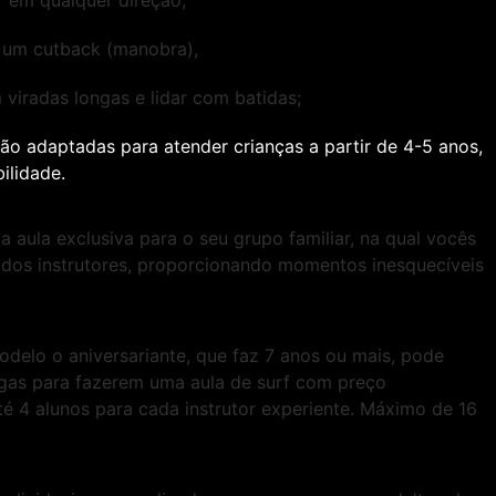
r em qualquer direção;
 um cutback (manobra),
 viradas longas e lidar com batidas;
são adaptadas para atender crianças a partir de 4-5 anos,
ilidade.
a aula exclusiva para o seu grupo familiar, na qual vocês
dos instrutores, proporcionando momentos inesquecíveis
odelo o aniversariante, que faz 7 anos ou mais, pode
gas para fazerem uma aula de surf com preço
é 4 alunos para cada instrutor experiente. Máximo de 16