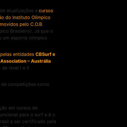
 de atualizações e
cursos
ão do Instituto Olímpico
omovidos pelo C.O.B
.
ico Brasileiro). Já que o
ou um esporte olímpico
 pelas entidades
CBSurf e
 Association – Austrália
e nivel I e II
u de competições como
ção em cursos de
uncional para o surf e é o
rasil a ser certificado pela