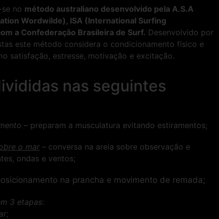
a-se no
método australiano desenvolvido pela A.S.A
ation Wordwilde), ISA (International Surfing
om a Confederação Brasileira de Surf.
Desenvolvido por
istas este método considera o condicionamento físico e
mo satisfação, estresse, motivação e excitação.
divididas nas seguintes
amento
– preparam a musculatura evitando estiramentos;
obre o mar
– conversa na areia sobre observação e
ntes, ondas e ventos;
posicionamento na prancha e movimento de remada;
em 3 etapas
:
ar;