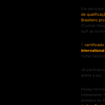
Ele participa
de qualificaç
Brasileiro pr
(Comitê Olímp
surf se torn
É
certificado
International
como técnico d
Já participo
atleta e juiz.
Possui forma
treinamento f
primeiro no B