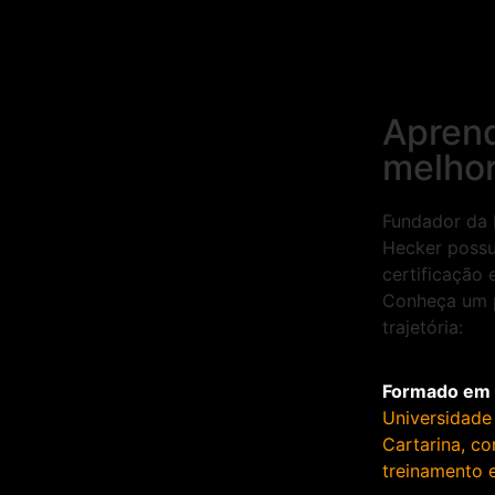
Apren
melho
Fundador da 
Hecker possu
certificação 
Conheça um 
trajetória:
Formado em 
Universidade
Cartarina,
co
treinamento 