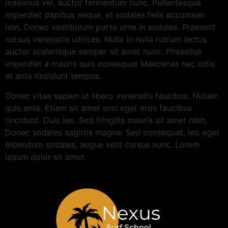
maximus vel, auctor fermentum nunc. Pellentesque
imperdiet dapibus neque, et sodales felis accumsan
non. Donec vestibulum porta urna in sodales. Praesent
cursus venenatis ultrices. Nulla in nulla rutrum lectus
auctor scelerisque semper sit amet nunc. Phasellus
imperdiet a mauris quis consequat Maecenas nec odio
et ante tincidunt tempus.
Donec vitae sapien ut libero venenatis faucibus. Nullam
quis ante. Etiam sit amet orci eget eros faucibus
tincidunt. Duis leo. Sed fringilla mauris sit amet nibh.
Donec sodales sagittis magna. Sed consequat, leo eget
bibendum sodales, augue velit cursus nunc. Lorem
ipsum dolor sit amet.