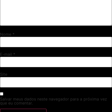
Nome
*
E-mail
*
Site
Salvar meus dados neste navegador para a próxima vez
que eu comentar.