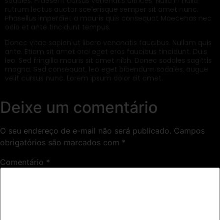
sodales. Praesent cursus venenatis ultrices. Nulla in nulla
rutrum lectus auctor scelerisque semper sit amet nunc.
Phasellus imperdiet a mauris quis consequat Maecenas nec
odio et ante tincidunt tempus.
Donec vitae sapien ut libero venenatis faucibus. Nullam quis
ante. Etiam sit amet orci eget eros faucibus tincidunt. Duis
leo. Sed fringilla mauris sit amet nibh. Donec sodales sagittis
magna. Sed consequat, leo eget bibendum sodales, augue
velit cursus nunc. Lorem ipsum dolor sit amet.
Deixe um comentário
O seu endereço de e-mail não será publicado.
Campos
obrigatórios são marcados com
*
Comentário
*