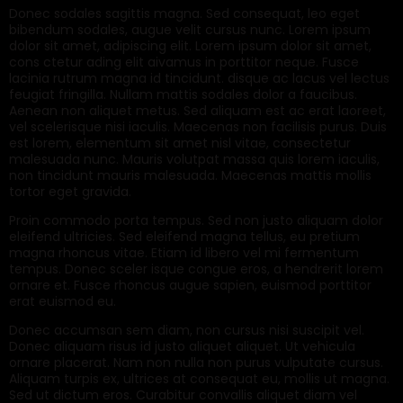
Donec sodales sagittis magna. Sed consequat, leo eget
bibendum sodales, augue velit cursus nunc. Lorem ipsum
dolor sit amet, adipiscing elit. Lorem ipsum dolor sit amet,
cons ctetur ading elit aivamus in porttitor neque. Fusce
lacinia rutrum magna id tincidunt. disque ac lacus vel lectus
feugiat fringilla. Nullam mattis sodales dolor a faucibus.
Aenean non aliquet metus. Sed aliquam est ac erat laoreet,
vel scelerisque nisi iaculis. Maecenas non facilisis purus. Duis
est lorem, elementum sit amet nisl vitae, consectetur
malesuada nunc. Mauris volutpat massa quis lorem iaculis,
non tincidunt mauris malesuada. Maecenas mattis mollis
tortor eget gravida.
Proin commodo porta tempus. Sed non justo aliquam dolor
eleifend ultricies. Sed eleifend magna tellus, eu pretium
magna rhoncus vitae. Etiam id libero vel mi fermentum
tempus. Donec sceler isque congue eros, a hendrerit lorem
ornare et. Fusce rhoncus augue sapien, euismod porttitor
erat euismod eu.
Donec accumsan sem diam, non cursus nisi suscipit vel.
Donec aliquam risus id justo aliquet aliquet. Ut vehicula
ornare placerat. Nam non nulla non purus vulputate cursus.
Aliquam turpis ex, ultrices at consequat eu, mollis ut magna.
Sed ut dictum eros. Curabitur convallis aliquet diam vel