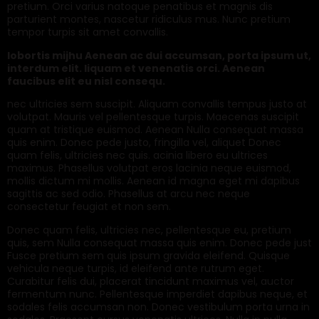
pretium. Orci varius natoque penatibus et magnis dis
parturient montes, nascetur ridiculus mus. Nunc pretium
tempor turpis sit amet convallis.
lobortis mijhu Aenean ac dui accumsan, porta ipsum ut,
interdum elit. liquam et venenatis orci. Aenean
faucibus elit eu nisl consequ.
nec ultricies sem suscipit. Aliquam convallis tempus justo at
volutpat. Mauris vel pellentesque turpis. Maecenas suscipit
quam at tristique euismod. Aenean Nulla consequat massa
quis enim. Donec pede justo, fringilla vel, aliquet Donec
quam felis, ultricies nec quis. acinia libero eu ultrices
maximus. Phasellus volutpat eros lacinia neque euismod,
mollis dictum mi mollis. Aenean id magna eget mi dapibus
sagittis ac sed odio. Phasellus at arcu nec neque
consectetur feugiat et non sem.
Donec quam felis, ultricies nec, pellentesque eu, pretium
quis, sem Nulla consequat massa quis enim. Donec pede just
Fusce pretium sem quis ipsum gravida eleifend. Quisque
vehicula neque turpis, id eleifend ante rutrum eget.
Curabitur felis dui, placerat tincidunt maximus vel, auctor
fermentum nunc. Pellentesque imperdiet dapibus neque, et
sodales felis accumsan non. Donec vestibulum porta urna in