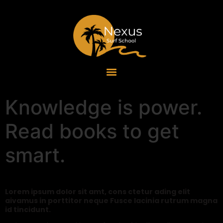
Knowledge is power.
Read books to get
smart.
Lorem ipsum dolor sit amt, cons ctetur ading elit
aivamus in porttitor neque Fusce lacinia rutrum magna
id tincidunt.