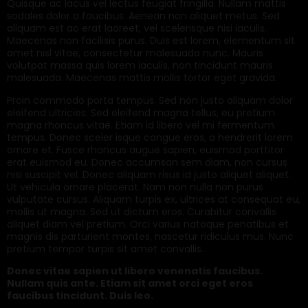
Quisque ac lacus vel lectus feugiat fringilla. Nullam mattis
sodales dolor a faucibus. Aenean non aliquet metus. Sed
aliquam est ac erat laoreet, vel scelerisque nisi iaculis.
Maecenas non facilisis purus. Duis est lorem, elementum sit
amet nisl vitae, consectetur malesuada nunc. Mauris
volutpat massa quis lorem iaculis, non tincidunt mauris
malesuada. Maecenas mattis mollis tortor eget gravida.
Proin commodo porta tempus. Sed non justo aliquam dolor
eleifend ultricies. Sed eleifend magna tellus, eu pretium
magna rhoncus vitae. Etiam id libero vel mi fermentum
tempus. Donec sceler isque congue eros, a hendrerit lorem
ornare et. Fusce rhoncus augue sapien, euismod porttitor
erat euismod eu. Donec accumsan sem diam, non cursus
nisi suscipit vel. Donec aliquam risus id justo aliquet aliquet.
Ut vehicula ornare placerat. Nam non nulla non purus
vulputate cursus. Aliquam turpis ex, ultrices at consequat eu,
mollis ut magna. Sed ut dictum eros. Curabitur convallis
aliquet diam vel pretium. Orci varius natoque penatibus et
magnis dis parturient montes, nascetur ridiculus mus. Nunc
pretium tempor turpis sit amet convallis.
Donec vitae sapien ut libero venenatis faucibus.
Nullam quis ante. Etiam sit amet orci eget eros
faucibus tincidunt. Duis leo.