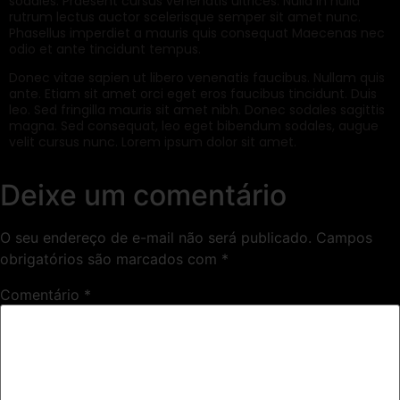
sodales. Praesent cursus venenatis ultrices. Nulla in nulla
rutrum lectus auctor scelerisque semper sit amet nunc.
Phasellus imperdiet a mauris quis consequat Maecenas nec
odio et ante tincidunt tempus.
Donec vitae sapien ut libero venenatis faucibus. Nullam quis
ante. Etiam sit amet orci eget eros faucibus tincidunt. Duis
leo. Sed fringilla mauris sit amet nibh. Donec sodales sagittis
magna. Sed consequat, leo eget bibendum sodales, augue
velit cursus nunc. Lorem ipsum dolor sit amet.
Deixe um comentário
O seu endereço de e-mail não será publicado.
Campos
obrigatórios são marcados com
*
Comentário
*