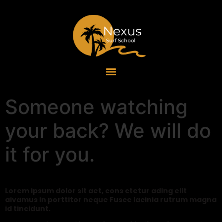
Someone watching
your back? We will do
it for you.
Lorem ipsum dolor sit aet, cons ctetur ading elit
aivamus in porttitor neque Fusce lacinia rutrum magna
id tincidunt.