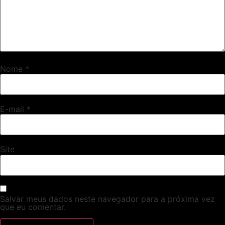
Nome
*
E-mail
*
Site
Salvar meus dados neste navegador para a próxima vez
que eu comentar.