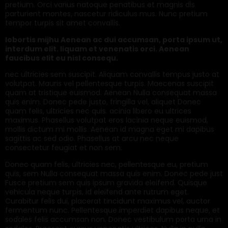
pretium. Orci varius natoque penatibus et magnis dis
parturient montes, nascetur ridiculus mus. Nunc pretium
tempor turpis sit amet convallis.
lobortis mijhu Aenean ac dui accumsan, porta ipsum ut,
interdum elit. liquam et venenatis orci. Aenean
faucibus elit eu nisl consequ.
nec ultricies sem suscipit. Aliquam convallis tempus justo at
volutpat. Mauris vel pellentesque turpis. Maecenas suscipit
quam at tristique euismod. Aenean Nulla consequat massa
quis enim. Donec pede justo, fringilla vel, aliquet Donec
quam felis, ultricies nec quis. acinia libero eu ultrices
maximus. Phasellus volutpat eros lacinia neque euismod,
mollis dictum mi mollis. Aenean id magna eget mi dapibus
sagittis ac sed odio. Phasellus at arcu nec neque
consectetur feugiat et non sem.
Donec quam felis, ultricies nec, pellentesque eu, pretium
quis, sem Nulla consequat massa quis enim. Donec pede just
Fusce pretium sem quis ipsum gravida eleifend. Quisque
vehicula neque turpis, id eleifend ante rutrum eget.
Curabitur felis dui, placerat tincidunt maximus vel, auctor
fermentum nunc. Pellentesque imperdiet dapibus neque, et
sodales felis accumsan non. Donec vestibulum porta urna in