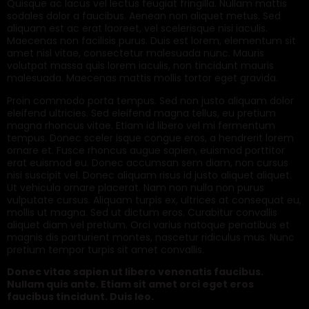
Quisque ac lacus vel lectus feugiat fringilla. Nullam mattis
sodales dolor a faucibus. Aenean non aliquet metus. Sed
aliquam est ac erat laoreet, vel scelerisque nisi iaculis.
Maecenas non facilisis purus. Duis est lorem, elementum sit
amet nisl vitae, consectetur malesuada nunc. Mauris
volutpat massa quis lorem iaculis, non tincidunt mauris
malesuada. Maecenas mattis mollis tortor eget gravida.
Proin commodo porta tempus. Sed non justo aliquam dolor
eleifend ultricies. Sed eleifend magna tellus, eu pretium
magna rhoncus vitae. Etiam id libero vel mi fermentum
tempus. Donec sceler isque congue eros, a hendrerit lorem
ornare et. Fusce rhoncus augue sapien, euismod porttitor
erat euismod eu. Donec accumsan sem diam, non cursus
nisi suscipit vel. Donec aliquam risus id justo aliquet aliquet.
Ut vehicula ornare placerat. Nam non nulla non purus
vulputate cursus. Aliquam turpis ex, ultrices at consequat eu,
mollis ut magna. Sed ut dictum eros. Curabitur convallis
aliquet diam vel pretium. Orci varius natoque penatibus et
magnis dis parturient montes, nascetur ridiculus mus. Nunc
pretium tempor turpis sit amet convallis.
Donec vitae sapien ut libero venenatis faucibus.
Nullam quis ante. Etiam sit amet orci eget eros
faucibus tincidunt. Duis leo.