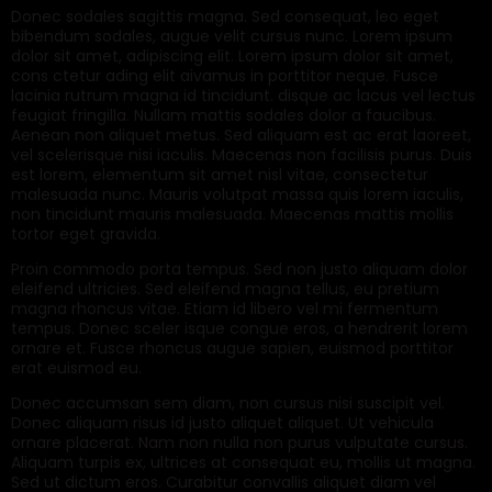
Donec sodales sagittis magna. Sed consequat, leo eget
bibendum sodales, augue velit cursus nunc. Lorem ipsum
dolor sit amet, adipiscing elit. Lorem ipsum dolor sit amet,
cons ctetur ading elit aivamus in porttitor neque. Fusce
lacinia rutrum magna id tincidunt. disque ac lacus vel lectus
feugiat fringilla. Nullam mattis sodales dolor a faucibus.
Aenean non aliquet metus. Sed aliquam est ac erat laoreet,
vel scelerisque nisi iaculis. Maecenas non facilisis purus. Duis
est lorem, elementum sit amet nisl vitae, consectetur
malesuada nunc. Mauris volutpat massa quis lorem iaculis,
non tincidunt mauris malesuada. Maecenas mattis mollis
tortor eget gravida.
Proin commodo porta tempus. Sed non justo aliquam dolor
eleifend ultricies. Sed eleifend magna tellus, eu pretium
magna rhoncus vitae. Etiam id libero vel mi fermentum
tempus. Donec sceler isque congue eros, a hendrerit lorem
ornare et. Fusce rhoncus augue sapien, euismod porttitor
erat euismod eu.
Donec accumsan sem diam, non cursus nisi suscipit vel.
Donec aliquam risus id justo aliquet aliquet. Ut vehicula
ornare placerat. Nam non nulla non purus vulputate cursus.
Aliquam turpis ex, ultrices at consequat eu, mollis ut magna.
Sed ut dictum eros. Curabitur convallis aliquet diam vel